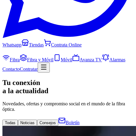
Whatsapp
Tiendas
Contrata Online
Fibra
Fibra y Móvil
Móvil
Avanza TV
Alarmas
Contacto
Contratar
Tu conexión
a la actualidad
Novedades, ofertas y compromiso social en el mundo de la fibra
óptica.
Boletín
Todas
Noticias
Consejos