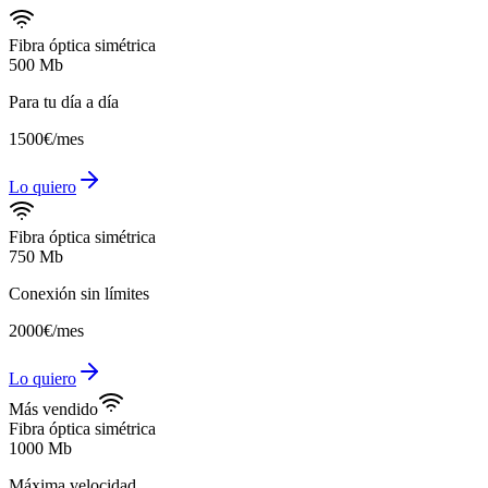
Fibra óptica simétrica
500 Mb
Para tu día a día
15
00
€
/mes
Lo quiero
Fibra óptica simétrica
750 Mb
Conexión sin límites
20
00
€
/mes
Lo quiero
Más vendido
Fibra óptica simétrica
1000 Mb
Máxima velocidad