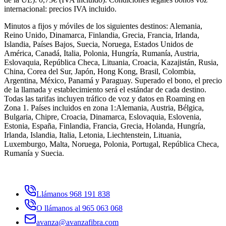
internacional: precios IVA incluido.
Minutos a fijos y móviles de los siguientes destinos:
Alemania,
Reino Unido, Dinamarca, Finlandia, Grecia, Francia, Irlanda,
Islandia, Países Bajos, Suecia, Noruega, Estados Unidos de
América, Canadá, Italia, Polonia, Hungría, Rumanía, Austria,
Eslovaquia, República Checa, Lituania, Croacia, Kazajistán, Rusia,
China, Corea del Sur, Japón, Hong Kong, Brasil, Colombia,
Argentina, México, Panamá y Paraguay
. Superado el bono, el precio
de la llamada y establecimiento será el estándar de cada destino.
Todas las tarifas incluyen tráfico de voz y datos en Roaming en
Zona 1. Países incluidos en zona 1:Alemania, Austria, Bélgica,
Bulgaria, Chipre, Croacia, Dinamarca, Eslovaquia, Eslovenia,
Estonia, España, Finlandia, Francia, Grecia, Holanda, Hungría,
Irlanda, Islandia, Italia, Letonia, Liechtenstein, Lituania,
Luxemburgo, Malta, Noruega, Polonia, Portugal, República Checa,
Rumanía y Suecia.
Llámanos 968 191 838
O llámanos al 965 063 068
avanza@avanzafibra.com