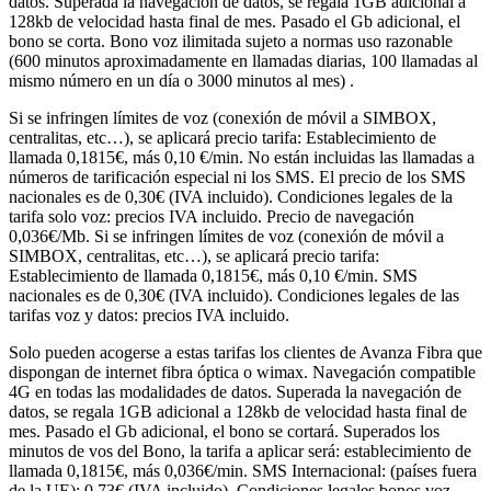
datos. Superada la navegación de datos, se regala 1GB adicional a
128kb de velocidad hasta final de mes. Pasado el Gb adicional, el
bono se corta. Bono voz ilimitada sujeto a normas uso razonable
(600 minutos aproximadamente en llamadas diarias, 100 llamadas al
mismo número en un día o 3000 minutos al mes) .
Si se infringen límites de voz (conexión de móvil a SIMBOX,
centralitas, etc…), se aplicará precio tarifa: Establecimiento de
llamada 0,1815€, más 0,10 €/min. No están incluidas las llamadas a
números de tarificación especial ni los SMS. El precio de los SMS
nacionales es de 0,30€ (IVA incluido). Condiciones legales de la
tarifa solo voz: precios IVA incluido. Precio de navegación
0,036€/Mb. Si se infringen límites de voz (conexión de móvil a
SIMBOX, centralitas, etc…), se aplicará precio tarifa:
Establecimiento de llamada 0,1815€, más 0,10 €/min. SMS
nacionales es de 0,30€ (IVA incluido). Condiciones legales de las
tarifas voz y datos: precios IVA incluido.
Solo pueden acogerse a estas tarifas los clientes de Avanza Fibra que
dispongan de internet fibra óptica o wimax. Navegación compatible
4G en todas las modalidades de datos. Superada la navegación de
datos, se regala 1GB adicional a 128kb de velocidad hasta final de
mes. Pasado el Gb adicional, el bono se cortará. Superados los
minutos de vos del Bono, la tarifa a aplicar será: establecimiento de
llamada 0,1815€, más 0,036€/min. SMS Internacional: (países fuera
de la UE): 0,73€ (IVA incluido). Condiciones legales bonos voz