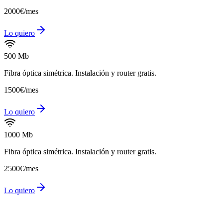
20
00
€
/mes
Lo quiero
500 Mb
Fibra óptica simétrica. Instalación y router gratis.
15
00
€
/mes
Lo quiero
1000 Mb
Fibra óptica simétrica. Instalación y router gratis.
25
00
€
/mes
Lo quiero