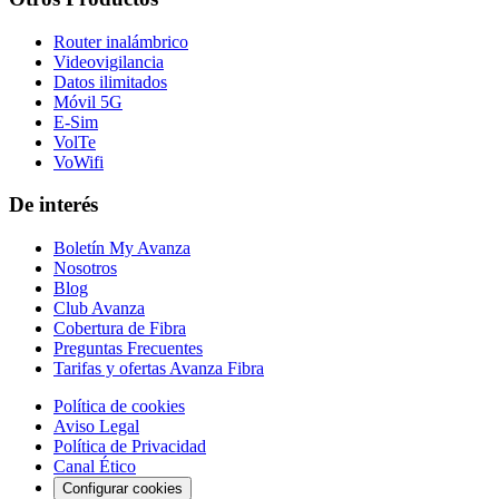
Router inalámbrico
Videovigilancia
Datos ilimitados
Móvil 5G
E-Sim
VolTe
VoWifi
De interés
Boletín My Avanza
Nosotros
Blog
Club Avanza
Cobertura de Fibra
Preguntas Frecuentes
Tarifas y ofertas Avanza Fibra
Política de cookies
Aviso Legal
Política de Privacidad
Canal Ético
Configurar cookies