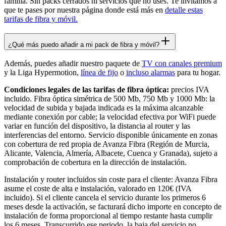
familia. Sin packs cerrados ni servicios que no uses. Te invitamos a
que te pases por nuestra página donde está más en
detalle estas
tarifas de fibra y móvil.
¿Qué más puedo añadir a mi pack de fibra y móvil?
Además, puedes añadir nuestro paquete de
TV con canales premium
y la Liga Hypermotion,
línea de fijo
o
incluso alarmas
para tu hogar.
Condiciones legales de las tarifas de fibra óptica:
precios IVA
incluido. Fibra óptica simétrica de 500 Mb, 750 Mb y 1000 Mb: la
velocidad de subida y bajada indicada es la máxima alcanzable
mediante conexión por cable; la velocidad efectiva por WiFi puede
variar en función del dispositivo, la distancia al router y las
interferencias del entorno. Servicio disponible únicamente en zonas
con cobertura de red propia de Avanza Fibra (Región de Murcia,
Alicante, Valencia, Almería, Albacete, Cuenca y Granada), sujeto a
comprobación de cobertura en la dirección de instalación.
Instalación y router incluidos sin coste para el cliente: Avanza Fibra
asume el coste de alta e instalación, valorado en 120€ (IVA
incluido). Si el cliente cancela el servicio durante los primeros 6
meses desde la activación, se facturará dicho importe en concepto de
instalación de forma proporcional al tiempo restante hasta cumplir
los 6 meses. Transcurrido ese periodo, la baja del servicio no