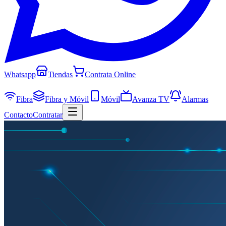
Whatsapp
Tiendas
Contrata Online
Fibra
Fibra y Móvil
Móvil
Avanza TV
Alarmas
Contacto
Contratar