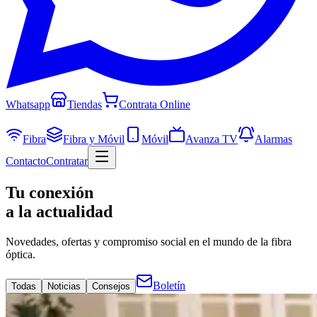
Whatsapp
Tiendas
Contrata Online
Fibra
Fibra y Móvil
Móvil
Avanza TV
Alarmas
Contacto
Contratar
Tu conexión
a la actualidad
Novedades, ofertas y compromiso social en el mundo de la fibra
óptica.
Boletín
Todas
Noticias
Consejos