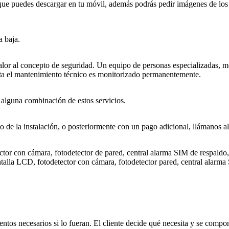
 que puedes descargar en tu móvil, además podrás pedir imágenes de lo
a baja.
alor al concepto de seguridad. Un equipo de personas especializadas, m
sta el mantenimiento técnico es monitorizado permanentemente.
 alguna combinación de estos servicios.
o de la instalación, o posteriormente con un pago adicional, llámanos al
or con cámara, fotodetector de pared, central alarma SIM de respald
lla LCD, fotodetector con cámara, fotodetector pared, central alarma 
ntos necesarios si lo fueran. El cliente decide qué necesita y se compone