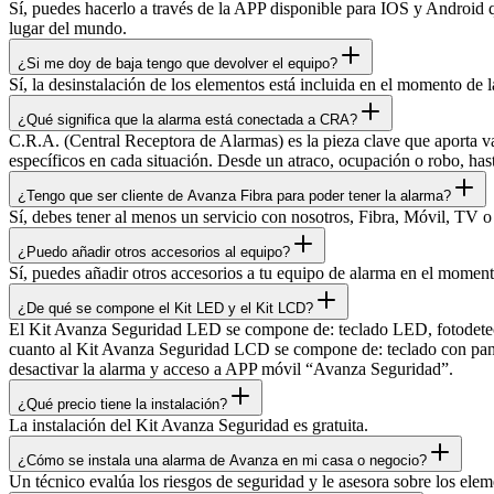
Sí, puedes hacerlo a través de la APP disponible para IOS y Android
lugar del mundo.
¿Si me doy de baja tengo que devolver el equipo?
Sí, la desinstalación de los elementos está incluida en el momento de l
¿Qué significa que la alarma está conectada a CRA?
C.R.A. (Central Receptora de Alarmas) es la pieza clave que aporta v
específicos en cada situación. Desde un atraco, ocupación o robo, ha
¿Tengo que ser cliente de Avanza Fibra para poder tener la alarma?
Sí, debes tener al menos un servicio con nosotros, Fibra, Móvil, TV o
¿Puedo añadir otros accesorios al equipo?
Sí, puedes añadir otros accesorios a tu equipo de alarma en el moment
¿De qué se compone el Kit LED y el Kit LCD?
El Kit Avanza Seguridad LED se compone de: teclado LED, fotodetect
cuanto al Kit Avanza Seguridad LCD se compone de: teclado con panta
desactivar la alarma y acceso a APP móvil “Avanza Seguridad”.
¿Qué precio tiene la instalación?
La instalación del Kit Avanza Seguridad es gratuita.
¿Cómo se instala una alarma de Avanza en mi casa o negocio?
Un técnico evalúa los riesgos de seguridad y le asesora sobre los eleme