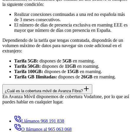
la siguiente condición:
Realizar conexiones continuadas a una red no española más
de 3 meses consecutivos.
El número de días de presencia exclusiva en roaming EEE es
mayor que número de días con presencia en España.
Dependiendo de la tarifa que tengas contratada, dispondrás de un
volumen máximo de datos para navegar sin coste adicional en el
extranjero:
Tarifa 5GB:
dispones de
5GB
en roaming.
Tarifa 50GB:
dispones de
11GB
en roaming.
Tarifa 100GB:
dispones de
15GB
en roaming.
Tarifa GB Ilimitadas:
dispones de
26GB
en roaming.
¿Cuál es la cobertura móvil de Avanza Fibra?
En Avanza Móvil disponemos de cobertura Vodafone, por lo que así
puedes hablar en cualquier lugar.
Llámanos 968 191 838
O llámanos al 965 063 068