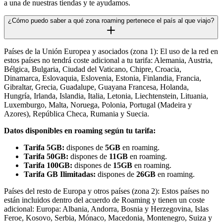
a una de nuestras tiendas y te ayudamos.
¿Cómo puedo saber a qué zona roaming pertenece el país al que viajo?
Países de la Unión Europea y asociados (zona 1): El uso de la red en
estos países no tendrá coste adicional a tu tarifa: Alemania, Austria,
Bélgica, Bulgaria, Ciudad del Vaticano, Chipre, Croacia,
Dinamarca, Eslovaquia, Eslovenia, Estonia, Finlandia, Francia,
Gibraltar, Grecia, Guadalupe, Guayana Francesa, Holanda,
Hungría, Irlanda, Islandia, Italia, Letonia, Liechtenstein, Lituania,
Luxemburgo, Malta, Noruega, Polonia, Portugal (Madeira y
Azores), República Checa, Rumania y Suecia.
Datos disponibles en roaming según tu tarifa:
Tarifa 5GB:
dispones de
5GB
en roaming.
Tarifa 50GB:
dispones de
11GB
en roaming.
Tarifa 100GB:
dispones de
15GB
en roaming.
Tarifa GB Ilimitadas:
dispones de
26GB
en roaming.
Países del resto de Europa y otros países (zona 2): Estos países no
están incluidos dentro del acuerdo de Roaming y tienen un coste
adicional: Europa: Albania, Andorra, Bosnia y Herzegovina, Islas
Feroe, Kosovo, Serbia, Mónaco, Macedonia, Montenegro, Suiza y