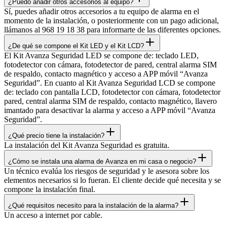
¿Puedo añadir otros accesorios al equipo?
Sí, puedes añadir otros accesorios a tu equipo de alarma en el
momento de la instalación, o posteriormente con un pago adicional,
llámanos al 968 19 18 38 para informarte de las diferentes opciones.
¿De qué se compone el Kit LED y el Kit LCD?
El Kit Avanza Seguridad LED se compone de: teclado LED,
fotodetector con cámara, fotodetector de pared, central alarma SIM
de respaldo, contacto magnético y acceso a APP móvil “Avanza
Seguridad”. En cuanto al Kit Avanza Seguridad LCD se compone
de: teclado con pantalla LCD, fotodetector con cámara, fotodetector
pared, central alarma SIM de respaldo, contacto magnético, llavero
imantado para desactivar la alarma y acceso a APP móvil “Avanza
Seguridad”.
¿Qué precio tiene la instalación?
La instalación del Kit Avanza Seguridad es gratuita.
¿Cómo se instala una alarma de Avanza en mi casa o negocio?
Un técnico evalúa los riesgos de seguridad y le asesora sobre los
elementos necesarios si lo fueran. El cliente decide qué necesita y se
compone la instalación final.
¿Qué requisitos necesito para la instalación de la alarma?
Un acceso a internet por cable.