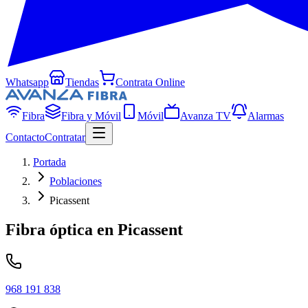
Whatsapp
Tiendas
Contrata Online
Fibra
Fibra y Móvil
Móvil
Avanza TV
Alarmas
Contacto
Contratar
Portada
Poblaciones
Picassent
Fibra óptica en
Picassent
968 191 838