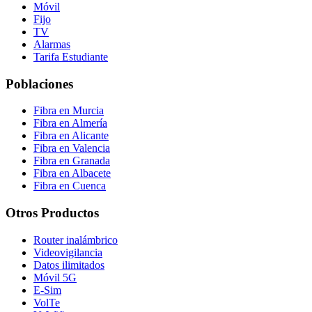
Móvil
Fijo
TV
Alarmas
Tarifa Estudiante
Poblaciones
Fibra en Murcia
Fibra en Almería
Fibra en Alicante
Fibra en Valencia
Fibra en Granada
Fibra en Albacete
Fibra en Cuenca
Otros Productos
Router inalámbrico
Videovigilancia
Datos ilimitados
Móvil 5G
E-Sim
VolTe